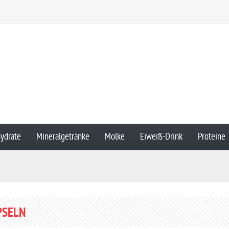
ydrate
Mineralgetränke
Molke
Eiweiß-Drink
Proteine
PSELN