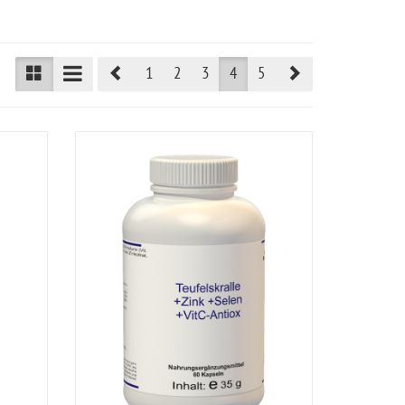
Prev
Next
1
2
3
4
5