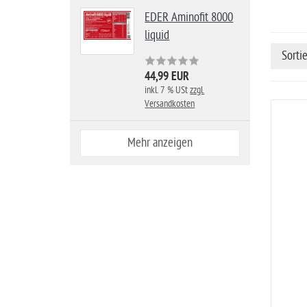
s
EDER Aminofit 8000
e
liquid
i
Sorti
t
e
44,99 EUR
inkl. 7 % USt
zzgl.
Versandkosten
Mehr anzeigen