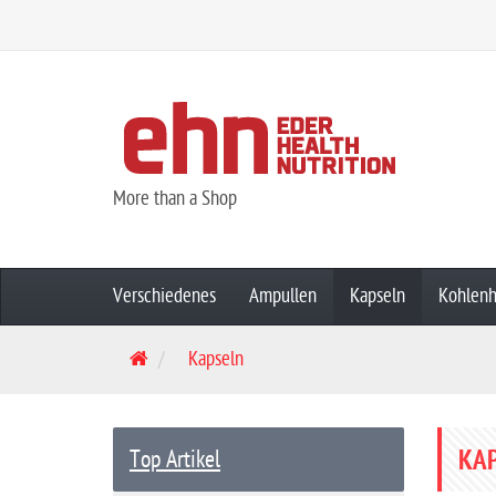
More than a Shop
Verschiedenes
Ampullen
Kapseln
Kohlenh
S
Kapseln
t
a
r
KA
Top Artikel
t