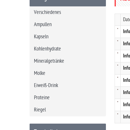
e
Verschiedenes
i
Dat
t
Ampullen
e
Inf
Kapseln
Inf
Kohlenhydrate
Inf
Mineralgetränke
Inf
Molke
Inf
Eiweiß-Drink
Inf
Proteine
Inf
Riegel
Inf