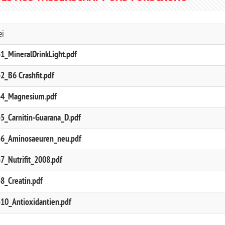
ei
o1_MineralDrinkLight.pdf
o2_B6 Crashfit.pdf
o4_Magnesium.pdf
o5_Carnitin-Guarana_D.pdf
o6_Aminosaeuren_neu.pdf
o7_Nutrifit_2008.pdf
o8_Creatin.pdf
o10_Antioxidantien.pdf