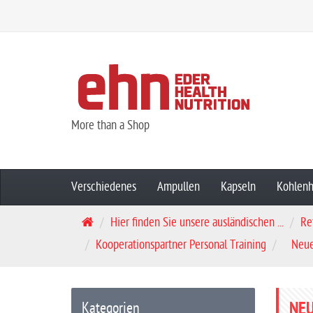
More than a Shop
Verschiedenes
Ampullen
Kapseln
Kohlenh
S
Hier finden Sie unsere ausländischen ...
Re
t
Kooperationspartner Personal Training
Neue
a
r
t
NEU
Kategorien
s