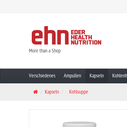
More than a Shop
Verschiedenes
Ampullen
Kapseln
Kohlenh
S
Kapseln
Kohlsuppe
t
a
r
t