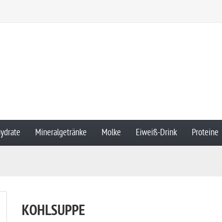
ydrate
Mineralgetränke
Molke
Eiweiß-Drink
Proteine
KOHLSUPPE