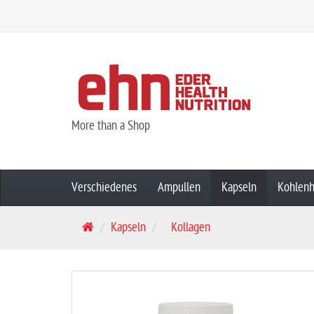
More than a Shop
Verschiedenes
Ampullen
Kapseln
Kohlenh
S
Kapseln
Kollagen
t
a
r
t