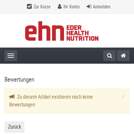
Zur Kasse
Ihr Konto
Anmelden
Toggle navigation
Bewertungen
Cl
×
Zu diesem Artikel existieren noch keine
Bewertungen
Zurück